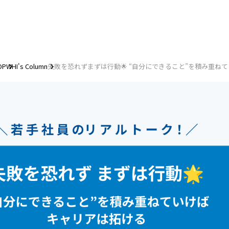
OP
WHI's Column
失敗を恐れずまずは行動🌟 “自分にできること”を積み重ねていけ