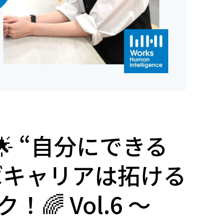
 “自分にできる
ばキャリアは拓ける
 Vol.6 ～