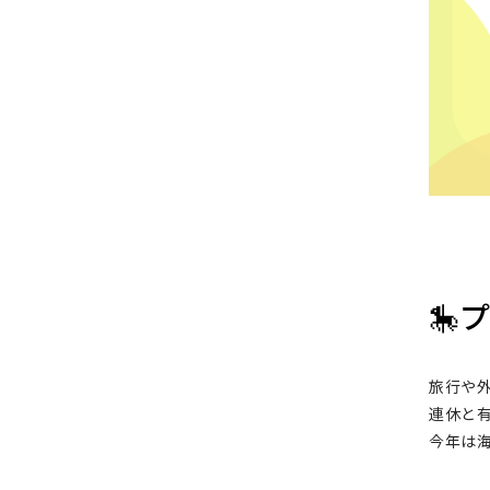
🎠
旅行や
連休と
今年は海