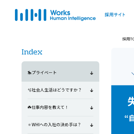
採用T
Index
🎠プライベート
🫧社会人生活はどうですか？
☘️仕事内容を教えて！
🔅WHIへの入社の決め手は？