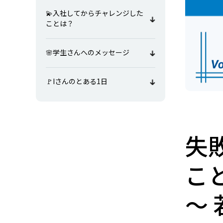
💫入社してからチャレンジした
ことは？
🌸学生さんへのメッセージ
🚩Iさんのとある1日
失
こ
～ 