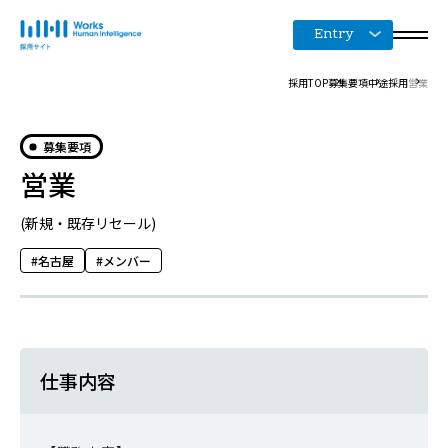
Entry
採用TOP
募集要項
中途採用
営業
募集要項
営業
(新規・既存リセール)
名古屋
メンバー
仕事内容